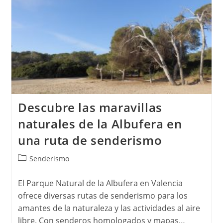
Valencia:
Descubre
La
Ciudad
Sobre
Dos
Ruedas
Descubre las maravillas
naturales de la Albufera en
una ruta de senderismo
Categoría
Senderismo
de
la
El Parque Natural de la Albufera en Valencia
entrada:
ofrece diversas rutas de senderismo para los
amantes de la naturaleza y las actividades al aire
libre. Con senderos homologados y mapas…