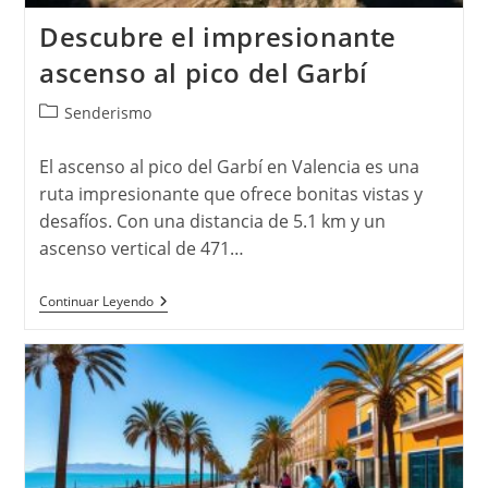
Descubre el impresionante
ascenso al pico del Garbí
Categoría
Senderismo
de
la
El ascenso al pico del Garbí en Valencia es una
entrada:
ruta impresionante que ofrece bonitas vistas y
desafíos. Con una distancia de 5.1 km y un
ascenso vertical de 471…
Descubre
Continuar Leyendo
El
Impresionante
Ascenso
Al
Pico
Del
Garbí