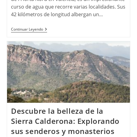
curso de agua que recorre varias localidades. Sus
42 kilómetros de longitud albergan un…
Explorando
Continuar Leyendo
El
Barranco
De
Carraixet:
Un
Tesoro
Natural
Cerca
De
Valencia
Descubre la belleza de la
Sierra Calderona: Explorando
sus senderos y monasterios