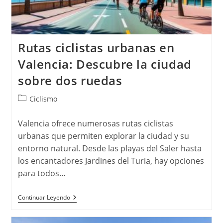
Rutas ciclistas urbanas en
Valencia: Descubre la ciudad
sobre dos ruedas
Categoría
Ciclismo
de
la
Valencia ofrece numerosas rutas ciclistas
entrada:
urbanas que permiten explorar la ciudad y su
entorno natural. Desde las playas del Saler hasta
los encantadores Jardines del Turia, hay opciones
para todos…
Rutas
Continuar Leyendo
Ciclistas
Urbanas
En