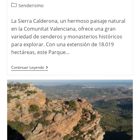
Categoría
Senderismo
de
la
La Sierra Calderona, un hermoso paisaje natural
entrada:
en la Comunitat Valenciana, ofrece una gran
variedad de senderos y monasterios históricos
para explorar. Con una extensión de 18.019
hectáreas, este Parque…
Descubre
Continuar Leyendo
La
Belleza
De
La
Sierra
Calderona:
Explorando
Sus
Senderos
Y
Monasterios