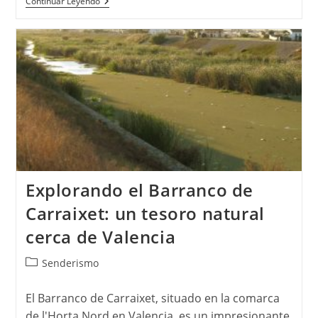
Ruta
Continuar Leyendo
De
Running
Por
El
Centro
De
Valencia:
Descubre
La
Ciudad
Mientras
Haces
Ejercicio
Explorando el Barranco de
Carraixet: un tesoro natural
cerca de Valencia
Categoría
Senderismo
de
la
El Barranco de Carraixet, situado en la comarca
entrada:
de l'Horta Nord en Valencia, es un impresionante